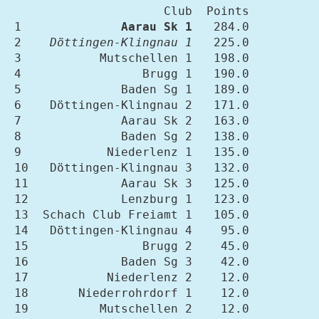
                     Club  Points

1              
Aarau Sk 1
   284.0

2    
Döttingen-Klingnau 1
   225.0

3           Mutschellen 1   198.0

4                 Brugg 1   190.0

5              Baden Sg 1   189.0

6    Döttingen-Klingnau 2   171.0

7              Aarau Sk 2   163.0

8              Baden Sg 2   138.0

9            Niederlenz 1   135.0

10   Döttingen-Klingnau 3   132.0

11             Aarau Sk 3   125.0

12             Lenzburg 1   123.0

13  Schach Club Freiamt 1   105.0

14   Döttingen-Klingnau 4    95.0

15                Brugg 2    45.0

16             Baden Sg 3    42.0

17           Niederlenz 2    12.0

18       Niederrohrdorf 1    12.0

19          Mutschellen 2    12.0
