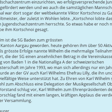
dschachzentrum einzurichten, wo erfolgsversprechende Jun
 gefördert werden und wo auch die samstäglichen Mannsc
mal war dort sogar der weltbekannte Viktor Kortschnoi zu Ga
ltmeister, der zuletzt in Wohlen lebte. „Kortschnoi lobte das
m Jugendschachzentrum herrschte. So etwas habe er noch 
be ihm Kortschnoi gesagt.
lm ist die SG Baden zum grössten
 Kanton Aargau geworden. heute gehören ihm über 50 Aktiv
Als grösste Erfolge nannte Wilhelm die mehrmalige Teilnah
t, die der SG einen ansehnlichen Betrag in die Vereinskasse
g von Baden 1 in die Nationalliga A der schweizerischen
erschaft im Jahre 1993, wo man sich allerdings nur ein Jah
wurde an der GV auch Karl Wilhelms Ehefrau Lilly, die ihn un
vielfältige Weise unterstützt hat. Zu Ehren von Karl Wilhelm 
hl zum Abschluss eine Delegation der Musikgesellschaft Ob
Vorstand schlug vor, Karl Wilhelm zum Ehrenpräsidenten d
rschlag fand mit einem langen, kräftigen Applaus die verdi
der Versammlung.
aurer