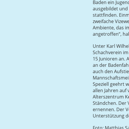
Baden ein Jugen
ausgebildet und
stattfinden. Ein
zweifache Vizewe
Ambiente, das i
angetroffen“, ha
Unter Karl Wilhe
Schachverein im
15 Junioren an. 
an der Badenfahr
auch den Aufstie
Mannschaftsmeist
Speziell geehrt 
allen Jahren auf 
Alterszentrum Ke
Ständchen. Der 
ernennen. Der Vo
Unterstützung 
Foto: Matthias S