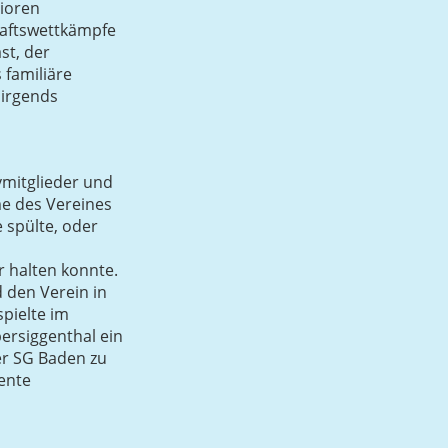
ioren
haftswettkämpfe
st, der
 familiäre
nirgends
mitglieder und
me des Vereines
 spülte, oder
r halten konnte.
d den Verein in
spielte im
ersiggenthal ein
er SG Baden zu
ente